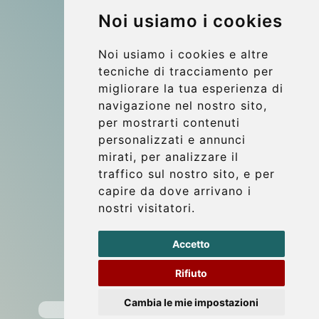
Noi usiamo i cookies
More
I nostri veicoli
Noi usiamo i cookies e altre
Contatti
tecniche di tracciamento per
migliorare la tua esperienza di
Punti di Incontro
navigazione nel nostro sito,
Commenti di clienti
per mostrarti contenuti
Riferimenti
personalizzati e annunci
mirati, per analizzare il
Guida di Viaggio
traffico sul nostro sito, e per
Update cookies preferences
capire da dove arrivano i
nostri visitatori.
Contact
Accetto
info@wientransfer.com
Rifiuto
Secure Payment with STRIPE
Cambia le mie impostazioni