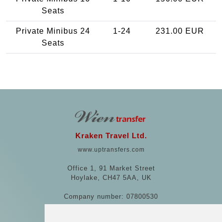
Seats
Private Minibus 24
1-24
231.00 EUR
Seats
Kraken Travel Ltd.
www.uptransfers.com
Office 1, 91 Market Street
Hoylake, CH47 5AA, UK
Company number: 07800530
© 2026 Kraken Travel Ltd.