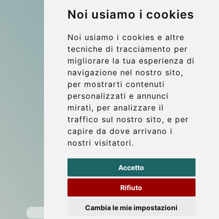
Noi usiamo i cookies
More
I nostri veicoli
Noi usiamo i cookies e altre
Contatti
tecniche di tracciamento per
migliorare la tua esperienza di
Punti di Incontro
navigazione nel nostro sito,
Commenti di clienti
per mostrarti contenuti
Riferimenti
personalizzati e annunci
mirati, per analizzare il
Guida di Viaggio
traffico sul nostro sito, e per
Update cookies preferences
capire da dove arrivano i
nostri visitatori.
Contact
Accetto
info@wientransfer.com
Rifiuto
Secure Payment with STRIPE
Cambia le mie impostazioni