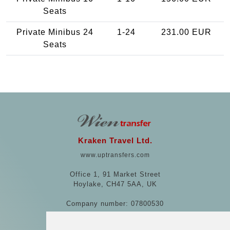
Seats
Private Minibus 24
1-24
231.00 EUR
Seats
Kraken Travel Ltd.
www.uptransfers.com
Office 1, 91 Market Street
Hoylake, CH47 5AA, UK
Company number: 07800530
© 2026 Kraken Travel Ltd.