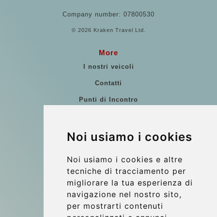
Company number: 07800530
© 2026 Kraken Travel Ltd.
More
I nostri veicoli
Contatti
Punti di Incontro
Commenti di clienti
Riferimenti
Noi usiamo i cookies
Guida di Viaggio
Noi usiamo i cookies e altre
Update cookies preferences
tecniche di tracciamento per
migliorare la tua esperienza di
navigazione nel nostro sito,
Contact
per mostrarti contenuti
info@wientransfer.com