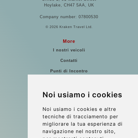
Hoylake, CH47 5AA, UK
Company number: 07800530
© 2026 Kraken Travel Ltd.
More
I nostri veicoli
Contatti
Punti di Incontro
Commenti di clienti
Riferimenti
Noi usiamo i cookies
Guida di Viaggio
Noi usiamo i cookies e altre
Update cookies preferences
tecniche di tracciamento per
migliorare la tua esperienza di
navigazione nel nostro sito,
Contact