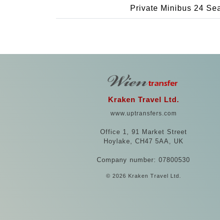
Private Minibus 24 Se
Kraken Travel Ltd.
www.uptransfers.com
Office 1, 91 Market Street
Hoylake, CH47 5AA, UK
Company number: 07800530
© 2026 Kraken Travel Ltd.