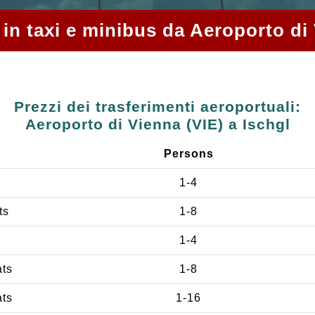
 in taxi e minibus da Aeroporto di
Prezzi dei trasferimenti aeroportuali:
Aeroporto di Vienna (VIE) a Ischgl
Persons
1-4
ts
1-8
1-4
ats
1-8
ats
1-16