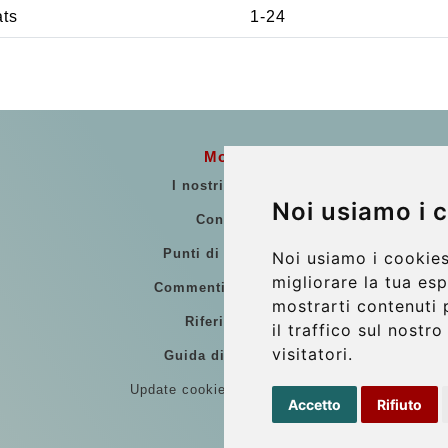
ats
1-24
More
I nostri veicoli
Noi usiamo i 
Contatti
Punti di Incontro
Noi usiamo i cookies
migliorare la tua es
Commenti di clienti
mostrarti contenuti 
Riferimenti
il traffico sul nostr
visitatori.
Guida di Viaggio
Update cookies preferences
Accetto
Rifiuto