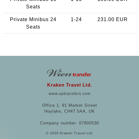
Seats
Private Minibus 24
1-24
231.00 EUR
Seats
Kraken Travel Ltd.
www.uptransfers.com
Office 1, 91 Market Street
Hoylake, CH47 5AA, UK
Company number: 07800530
© 2026 Kraken Travel Ltd.