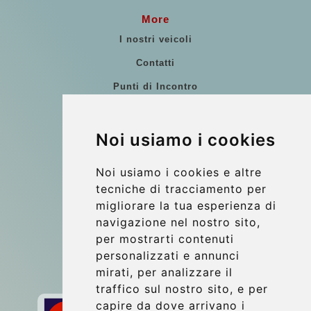
More
I nostri veicoli
Contatti
Punti di Incontro
Commenti di clienti
Riferimenti
Noi usiamo i cookies
Guida di Viaggio
Noi usiamo i cookies e altre
Update cookies preferences
tecniche di tracciamento per
migliorare la tua esperienza di
navigazione nel nostro sito,
Contact
per mostrarti contenuti
info@wientransfer.com
personalizzati e annunci
mirati, per analizzare il
Secure Payment with STRIPE
traffico sul nostro sito, e per
capire da dove arrivano i