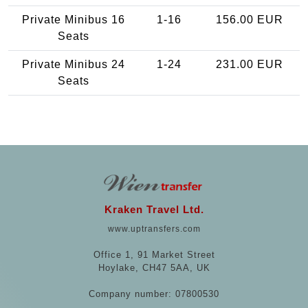
Private Minibus 16
1-16
156.00 EUR
Seats
Private Minibus 24
1-24
231.00 EUR
Seats
Kraken Travel Ltd.
www.uptransfers.com
Office 1, 91 Market Street
Hoylake, CH47 5AA, UK
Company number: 07800530