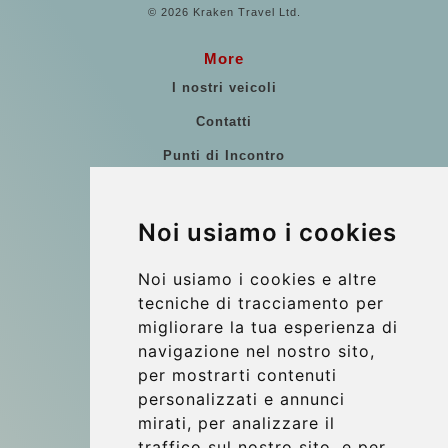
© 2026 Kraken Travel Ltd.
More
I nostri veicoli
Contatti
Punti di Incontro
Commenti di clienti
Riferimenti
Noi usiamo i cookies
Guida di Viaggio
Noi usiamo i cookies e altre
Update cookies preferences
tecniche di tracciamento per
migliorare la tua esperienza di
navigazione nel nostro sito,
Contact
per mostrarti contenuti
info@wientransfer.com
personalizzati e annunci
mirati, per analizzare il
Secure Payment with STRIPE
traffico sul nostro sito, e per