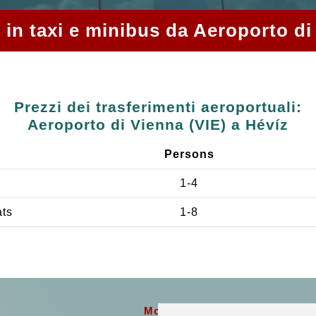
i in taxi e minibus da Aeroporto di
Prezzi dei trasferimenti aeroportuali:
Aeroporto di Vienna (VIE) a Hévíz
Persons
1-4
ats
1-8
More