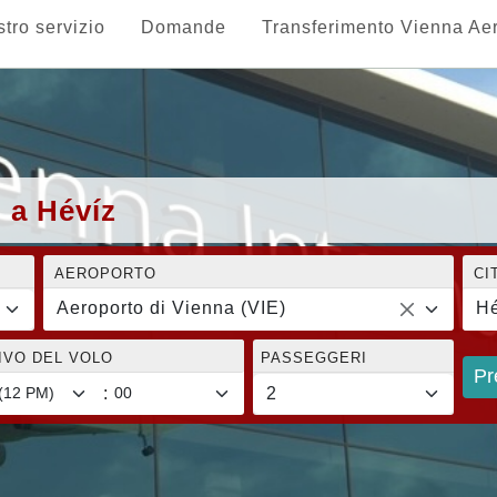
stro servizio
Domande
Transferimento Vienna Ae
 a Hévíz
AEROPORTO
CI
Aeroporto di Vienna (VIE)
Hé
RIVO DEL VOLO
PASSEGGERI
Pr
: