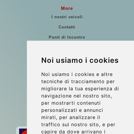
More
I nostri veicoli
Contatti
Punti di Incontro
Commenti di clienti
Riferimenti
Noi usiamo i cookies
Guida di Viaggio
Noi usiamo i cookies e altre
Update cookies preferences
tecniche di tracciamento per
migliorare la tua esperienza di
navigazione nel nostro sito,
Contact
per mostrarti contenuti
info@wientransfer.com
personalizzati e annunci
mirati, per analizzare il
Secure Payment with STRIPE
traffico sul nostro sito, e per
capire da dove arrivano i