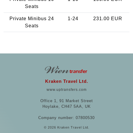
Seats
Private Minibus 24
1-24
231.00 EUR
Seats
Kraken Travel Ltd.
www.uptransfers.com
Office 1, 91 Market Street
Hoylake, CH47 5AA, UK
Company number: 07800530
© 2026 Kraken Travel Ltd.