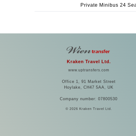
Private Minibus 24 Se
Kraken Travel Ltd.
www.uptransfers.com
Office 1, 91 Market Street
Hoylake, CH47 5AA, UK
Company number: 07800530
© 2026 Kraken Travel Ltd.