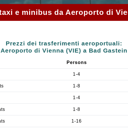
n taxi e minibus da Aeroporto di Vi
Prezzi dei trasferimenti aeroportuali:
Aeroporto di Vienna (VIE) a Bad Gastein
Persons
1-4
ts
1-8
1-4
ats
1-8
ats
1-16