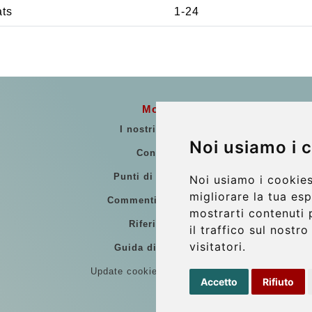
ats
1-24
More
I nostri veicoli
Noi usiamo i 
Contatti
Punti di Incontro
Noi usiamo i cookies
migliorare la tua es
Commenti di clienti
mostrarti contenuti 
Riferimenti
il traffico sul nostr
visitatori.
Guida di Viaggio
Update cookies preferences
Accetto
Rifiuto