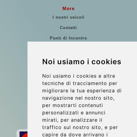
More
I nostri veicoli
Contatti
Punti di Incontro
Commenti di clienti
Riferimenti
Noi usiamo i cookies
Guida di Viaggio
Noi usiamo i cookies e altre
Update cookies preferences
tecniche di tracciamento per
migliorare la tua esperienza di
navigazione nel nostro sito,
Contact
per mostrarti contenuti
info@wientransfer.com
personalizzati e annunci
mirati, per analizzare il
Secure Payment with STRIPE
traffico sul nostro sito, e per
capire da dove arrivano i