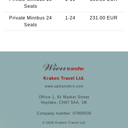
Seats
Private Minibus 24
1-24
231.00 EUR
Seats
Kraken Travel Ltd.
www.uptransfers.com
Office 1, 91 Market Street
Hoylake, CH47 5AA, UK
Company number: 07800530
© 2026 Kraken Travel Ltd.