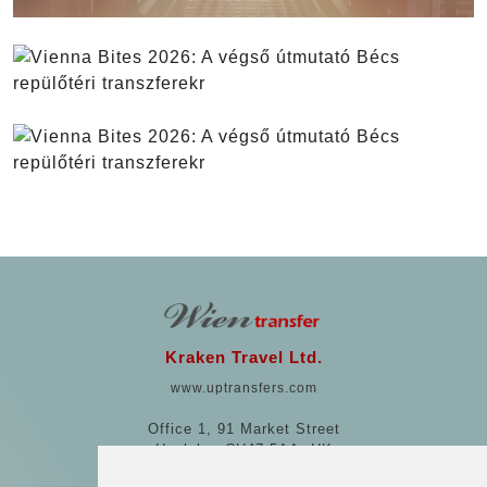
Kraken Travel Ltd.
www.uptransfers.com
Office 1, 91 Market Street
Hoylake, CH47 5AA, UK