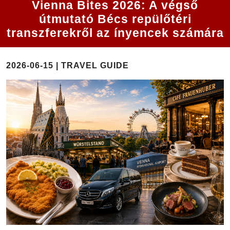
Vienna Bites 2026: A végső
útmutató Bécs repülőtéri
transzferekről az ínyencek számára
2026-06-15 | TRAVEL GUIDE