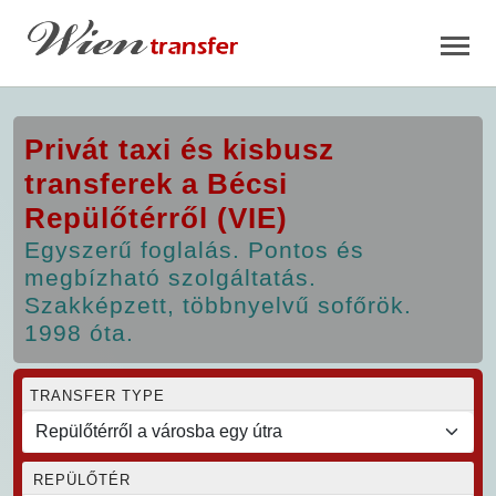
Privát taxi és kisbusz
transferek a Bécsi
Repülőtérről (VIE)
Egyszerű foglalás. Pontos és
megbízható szolgáltatás.
Szakképzett, többnyelvű sofőrök.
1998 óta.
TRANSFER TYPE
REPÜLŐTÉR