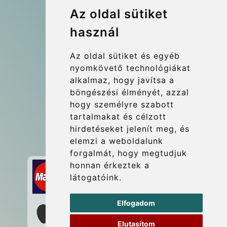
Company number: 07800530
Az oldal sütiket
© 2026 Kraken Travel Ltd.
használ
More
Az oldal sütiket és egyéb
Blog
nyomkövető technológiákat
Update cookies preferences
alkalmaz, hogy javítsa a
böngészési élményét, azzal
hogy személyre szabott
Contact
tartalmakat és célzott
info@wientransfer.com
hirdetéseket jelenít meg, és
elemzi a weboldalunk
Secure Payment with STRIPE
forgalmát, hogy megtudjuk
honnan érkeztek a
látogatóink.
Elfogadom
Elutasítom