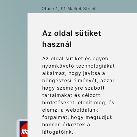
Office 1, 91 Market Street
Hoylake, CH47 5AA, UK
Company number: 07800530
Az oldal sütiket
© 2026 Kraken Travel Ltd.
használ
More
Az oldal sütiket és egyéb
Blog
nyomkövető technológiákat
Update cookies preferences
alkalmaz, hogy javítsa a
böngészési élményét, azzal
hogy személyre szabott
Contact
tartalmakat és célzott
info@wientransfer.com
hirdetéseket jelenít meg, és
elemzi a weboldalunk
Secure Payment with STRIPE
forgalmát, hogy megtudjuk
honnan érkeztek a
látogatóink.