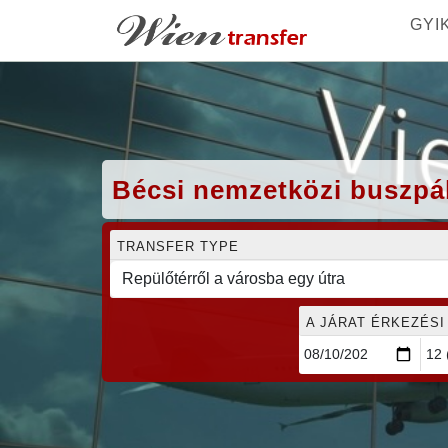
GYI
Bécsi nemzetközi buszpá
TRANSFER TYPE
A JÁRAT ÉRKEZÉSI