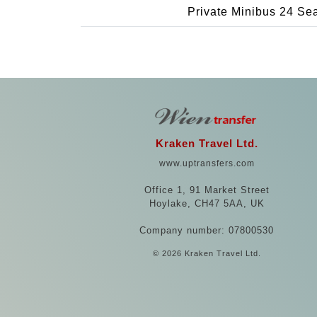
Private Minibus 24 Se
Kraken Travel Ltd.
www.uptransfers.com
Office 1, 91 Market Street
Hoylake, CH47 5AA, UK
Company number: 07800530
© 2026 Kraken Travel Ltd.