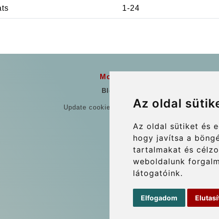
ats
1-24
More
Blog
Az oldal sütik
Update cookies preferences
Az oldal sütiket és
hogy javítsa a böng
tartalmakat és célzo
weboldalunk forgalm
látogatóink.
Elfogadom
Elutas