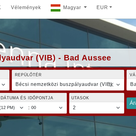
K
Vélemények
Magyar
EUR
lyaudvar (VIB) - Bad Aussee
REPÜLŐTÉR
VÁ
Bécsi nemzetközi buszpályaudvar (VIB)
Ba
 DÁTUMA ÉS IDŐPONTJA
UTASOK
Ár
: