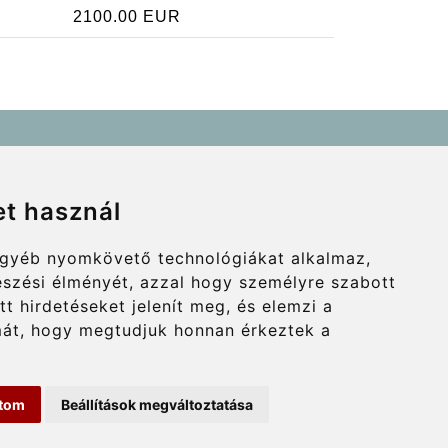
2100.00 EUR
Contact
info@wientransfer.com
et használ
Secure Payment with STRIPE
 egyéb nyomkövető technológiákat alkalmaz,
észési élményét, azzal hogy személyre szabott
tt hirdetéseket jelenít meg, és elemzi a
át, hogy megtudjuk honnan érkeztek a
ítom
Beállítások megváltoztatása