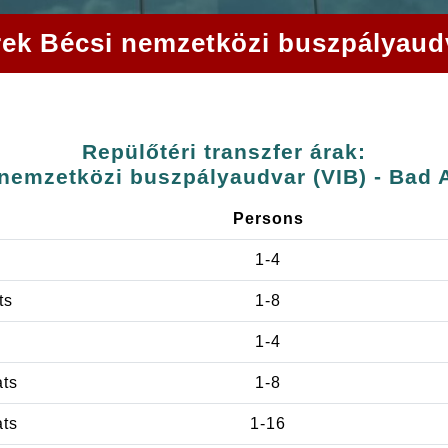
ferek Bécsi nemzetközi buszpályaud
Repülőtéri transzfer árak:
nemzetközi buszpályaudvar (VIB) - Bad
Persons
1-4
ts
1-8
1-4
ats
1-8
ats
1-16