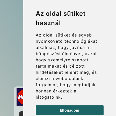
Company number: 07800530
Az oldal sütiket
© 2026 Kraken Travel Ltd.
használ
More
Az oldal sütiket és egyéb
Blog
nyomkövető technológiákat
Update cookies preferences
alkalmaz, hogy javítsa a
böngészési élményét, azzal
hogy személyre szabott
Contact
tartalmakat és célzott
info@wientransfer.com
hirdetéseket jelenít meg, és
elemzi a weboldalunk
Secure Payment with STRIPE
forgalmát, hogy megtudjuk
honnan érkeztek a
látogatóink.
Elfogadom