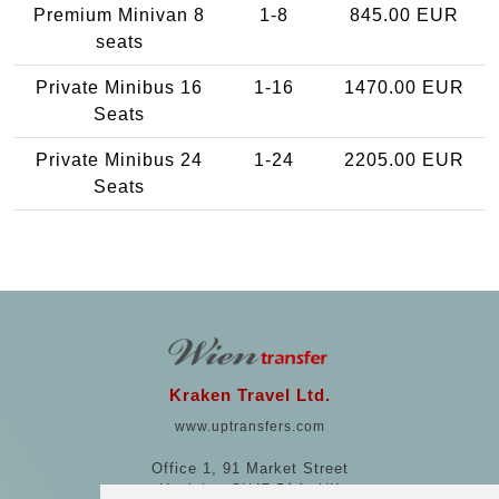
Premium Minivan 8
1-8
845.00 EUR
seats
Private Minibus 16
1-16
1470.00 EUR
Seats
Private Minibus 24
1-24
2205.00 EUR
Seats
Kraken Travel Ltd.
www.uptransfers.com
Office 1, 91 Market Street
Hoylake, CH47 5AA, UK