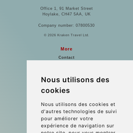
Office 1, 91 Market Street
Hoylake, CH47 5AA, UK
Company number: 07800530
© 2026 Kraken Travel Ltd.
More
Contact
Points de Rencontre
Vienne Transfert Aéroport
Nous utilisons des
Les références
cookies
Blog
Nous utilisons des cookies et
Update cookies preferences
d'autres technologies de suivi
pour améliorer votre
expérience de navigation sur
Contact
notre site, pour vous montrer