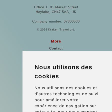
Office 1, 91 Market Street
Hoylake, CH47 5AA, UK
Company number: 07800530
© 2026 Kraken Travel Ltd.
More
Contact
Points de Rencontre
Vienne Transfert Aéroport
Nous utilisons des
Les références
cookies
Blog
Nous utilisons des cookies et
Update cookies preferences
d'autres technologies de suivi
pour améliorer votre
expérience de navigation sur
Contact
notre site, pour vous montrer