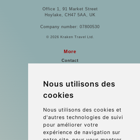
Office 1, 91 Market Street
Hoylake, CH47 5AA, UK
Company number: 07800530
© 2026 Kraken Travel Ltd.
More
Contact
Points de Rencontre
Vienne Transfert Aéroport
Nous utilisons des
Les références
cookies
Blog
Nous utilisons des cookies et
Update cookies preferences
d'autres technologies de suivi
pour améliorer votre
expérience de navigation sur
Contact
notre site, pour vous montrer