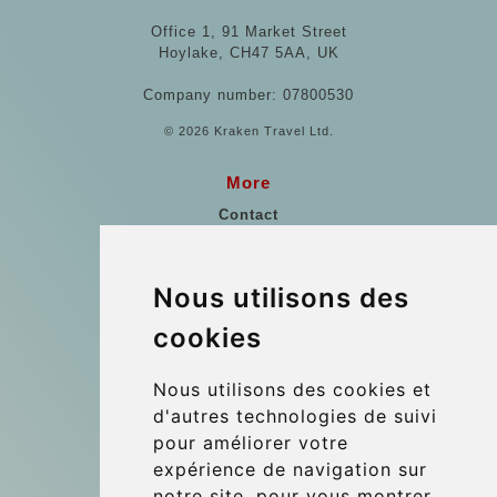
Office 1, 91 Market Street
Hoylake, CH47 5AA, UK
Company number: 07800530
© 2026 Kraken Travel Ltd.
More
Contact
Points de Rencontre
Vienne Transfert Aéroport
Nous utilisons des
Les références
cookies
Blog
Nous utilisons des cookies et
Update cookies preferences
d'autres technologies de suivi
pour améliorer votre
expérience de navigation sur
Contact
notre site, pour vous montrer