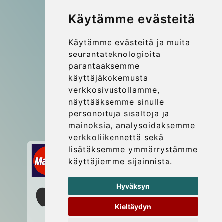
© 2026 Kraken Travel Ltd.
Käytämme evästeitä
More
Käytämme evästeitä ja muita
Blog
seurantateknologioita
Update cookies preferences
parantaaksemme
käyttäjäkokemusta
verkkosivustollamme,
Contact
näyttääksemme sinulle
info@wientransfer.com
personoituja sisältöjä ja
mainoksia, analysoidaksemme
Secure Payment with STRIPE
verkkoliikennettä sekä
lisätäksemme ymmärrystämme
käyttäjiemme sijainnista.
Hyväksyn
Kieltäydyn