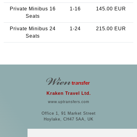
Private Minibus 16
1-16
145.00 EUR
Seats
Private Minibus 24
1-24
215.00 EUR
Seats
Kraken Travel Ltd.
www.uptransfers.com
Office 1, 91 Market Street
Hoylake, CH47 5AA, UK
Company number: 07800530