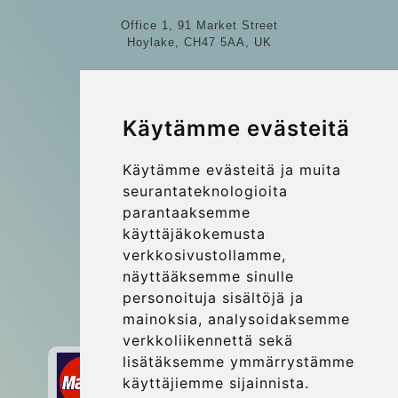
Office 1, 91 Market Street
Hoylake, CH47 5AA, UK
Company number: 07800530
© 2026 Kraken Travel Ltd.
Käytämme evästeitä
More
Käytämme evästeitä ja muita
Blog
seurantateknologioita
Update cookies preferences
parantaaksemme
käyttäjäkokemusta
verkkosivustollamme,
Contact
näyttääksemme sinulle
info@wientransfer.com
personoituja sisältöjä ja
mainoksia, analysoidaksemme
Secure Payment with STRIPE
verkkoliikennettä sekä
lisätäksemme ymmärrystämme
käyttäjiemme sijainnista.