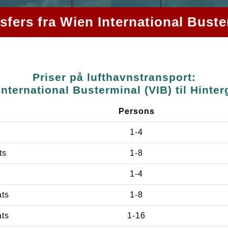
nsfers fra Wien International Buste
Priser på lufthavnstransport:
International Busterminal (VIB) til Hinte
Persons
1-4
ts
1-8
1-4
ats
1-8
ats
1-16