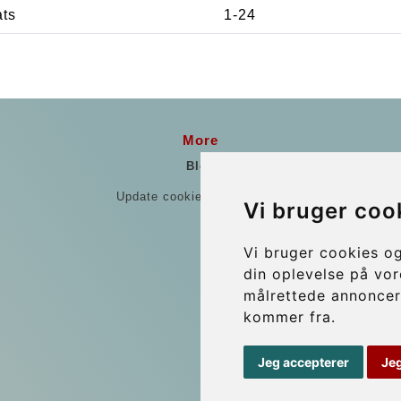
ats
1-24
More
Blog
Update cookies preferences
Vi bruger coo
Vi bruger cookies og
din oplevelse på vore
målrettede annoncer
kommer fra.
Jeg accepterer
Je