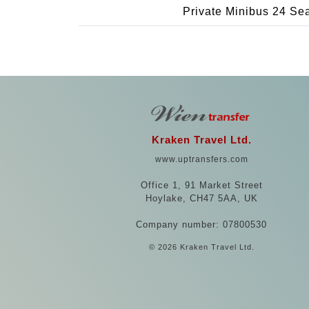
Private Minibus 24 Se
Kraken Travel Ltd.
www.uptransfers.com
Office 1, 91 Market Street
Hoylake, CH47 5AA, UK
Company number: 07800530
© 2026 Kraken Travel Ltd.