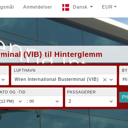
rgsmål
Anmeldelser
Dansk
EUR
minal (VIB) til Hinterglemm
LUFTHAVN
BY
Wien International Busterminal (VIB)
Hi
TO OG -TID
PASSAGERER
Pr
: