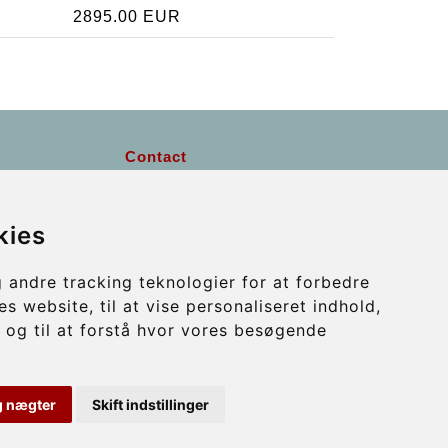
2895.00 EUR
Contact
info@wientransfer.com
kies
Secure Payment with STRIPE
 andre tracking teknologier for at forbedre
s website, til at vise personaliseret indhold,
 og til at forstå hvor vores besøgende
g nægter
Skift indstillinger