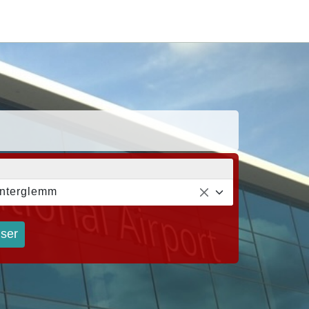
nterglemm
iser