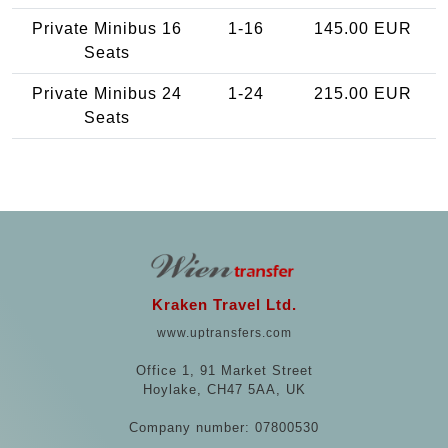
Private Minibus 16
1-16
145.00 EUR
Seats
Private Minibus 24
1-24
215.00 EUR
Seats
Kraken Travel Ltd.
www.uptransfers.com
Office 1, 91 Market Street
Hoylake, CH47 5AA, UK
Company number: 07800530