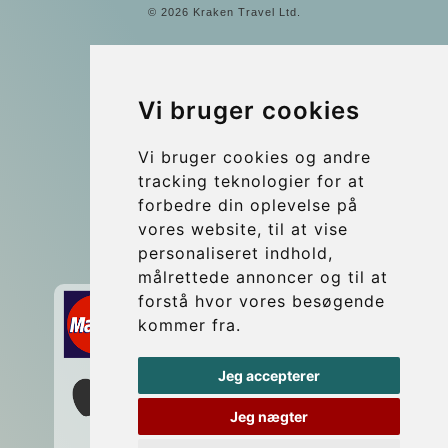
© 2026 Kraken Travel Ltd.
More
Blog
Vi bruger cookies
Update cookies preferences
Vi bruger cookies og andre
tracking teknologier for at
Contact
forbedre din oplevelse på
info@wientransfer.com
vores website, til at vise
personaliseret indhold,
Secure Payment with STRIPE
målrettede annoncer og til at
forstå hvor vores besøgende
kommer fra.
Jeg accepterer
Jeg nægter